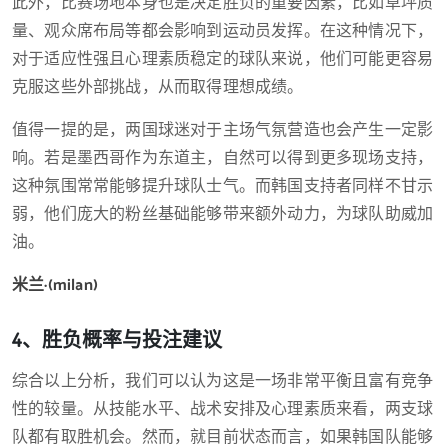
此外，比赛场地本身也是决定胜负的重要因素，比如草坪质
量、观众席布局等都会影响到运动员发挥。在这种情况下，
对于适应性强且心理素质稳定的球队来说，他们可能更容易
克服这些外部挑战，从而取得理想成绩。
值得一提的是，两国球迷对于主场气氛营造也会产生一定影
响。若是墨西哥作为东道主，自然可以得到更多现场支持，
这种氛围常常能够提升球队士气。而韩国支持者同样不甘示
弱，他们庞大的粉丝基础能够带来额外动力，为球队助威加
油。
米兰·(milan)
4、胜负概率与投注建议
综合以上分析，我们可以认为这是一场非常平衡且富有竞争
性的较量。从技能水平、战术安排及心理素质来看，两支球
队都有取胜机会。然而，就目前状态而言，如果韩国队能够