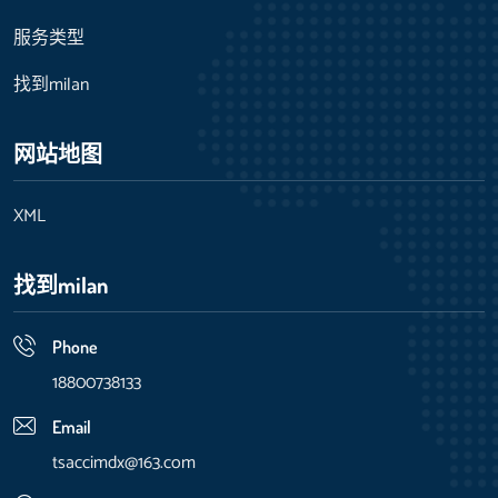
服务类型
找到milan
网站地图
XML
找到milan
Phone
18800738133
Email
tsaccimdx@163.com