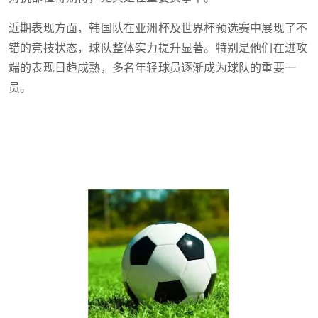
近期表现方面，韩国队在亚洲杯及世界杯预选赛中展现了不
错的竞技状态，球队整体实力提升显著。特别是他们在进攻
端的表现日趋成熟，多名年轻球员逐渐成为球队的重要一
员。