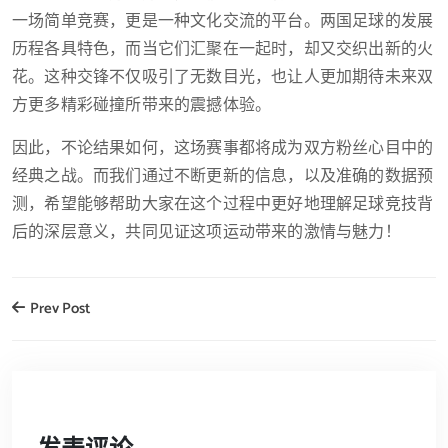
一场简单竞赛，更是一种文化交流的平台。两国足球的发展
历程各具特色，而当它们汇聚在一起时，却又交织出新的火
花。这种交锋不仅吸引了无数目光，也让人更加期待未来双
方更多精彩碰撞所带来的震撼体验。
因此，不论结果如何，这场赛事都将成为双方粉丝心目中的
经典之战。而我们通过不断更新的信息，以及准确的数据预
测，希望能够帮助大家在这个过程中更好地理解足球竞技背
后的深层意义，共同见证这项运动带来的激情与魅力！
Prev Post
发表评论