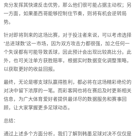
充分发挥其快速反击优势，那么他们很可能占据主动权；另
一方面，如果墨西哥能够控制住节奏，则将有机会逆转局
势。
针对即将到来的这场比赛，对于投注者来说，可以考虑选择
“总进球数”这一市场，因为双方攻击力都很强，加之任何一
个失误都有可能导致丢球，因此预计会出现比较高比分。此
外，也可关注单方获胜赔率，根据实时数据变化调整策略，
以获取更好的收益回报。
最终，无论是哪支球队赢得胜利，都必将在这场精彩绝伦的
对决中留下浓厚的一笔。而彩客网也将在赛后及时更新相关
信息，为广大体育爱好者提供最详尽的数据服务和赛事回
顾，让大家掌握更多足球动态。
总结：
通过上述多个方面分析，我们了解到韩墨足球对决不仅仅是