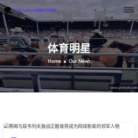
体育明星
Home
Our News