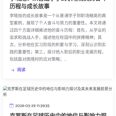
历程与成长故事
李晓旭的成长故事是一个从普通学子到职场精英的典
型案例，展现了个人奋斗与努力的重要性。本文将通
过四个方面详细阐述他的奋斗历程：首先，从学业的
追求和挑战入手，描述他在校园中的拼搏精神；其
次，分析他在实习阶段的积累与学习，深刻认识到实
践的重要性；第三，探讨他入职后的职业发展历程，
包括面对困境时的应对策略；...
阅读
2026-03-29 11:39:35
克罗斯在足球历史中的地位与影响力探