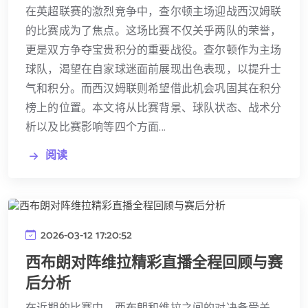
在英超联赛的激烈竞争中，查尔顿主场迎战西汉姆联
的比赛成为了焦点。这场比赛不仅关乎两队的荣誉，
更是双方争夺宝贵积分的重要战役。查尔顿作为主场
球队，渴望在自家球迷面前展现出色表现，以提升士
气和积分。而西汉姆联则希望借此机会巩固其在积分
榜上的位置。本文将从比赛背景、球队状态、战术分
析以及比赛影响等四个方面...
阅读
2026-03-12 17:20:52
西布朗对阵维拉精彩直播全程回顾与赛
后分析