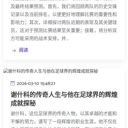
及最终结果预测。首先，我们将回顾两队的历史交锋
记录以及当前排名，以便更好地理解比赛的重要性和
影响力；其次，详细探讨两队近期的表现及其关键球
员，这对于预测比赛结果至关重要；接着，将分析双
方可能采用的战术安排，并...
阅读
2026-03-10 15:48:27
谢什科的传奇人生与他在足球界的辉煌
成就探秘
谢什科，这位足球界的传奇人物，以其卓越的才能和
不懈的努力，谱写了一段辉煌的职业生涯。他不仅在