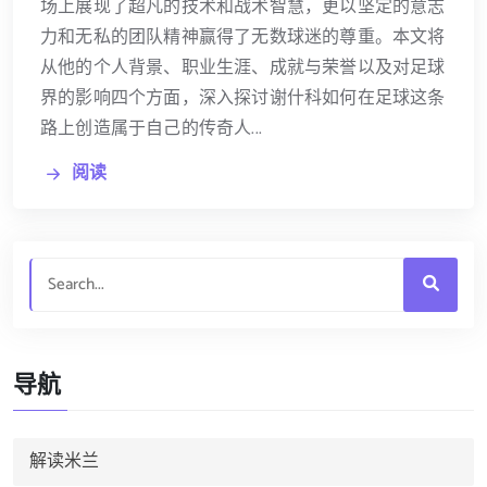
场上展现了超凡的技术和战术智慧，更以坚定的意志
力和无私的团队精神赢得了无数球迷的尊重。本文将
从他的个人背景、职业生涯、成就与荣誉以及对足球
界的影响四个方面，深入探讨谢什科如何在足球这条
路上创造属于自己的传奇人...
阅读
导航
解读米兰