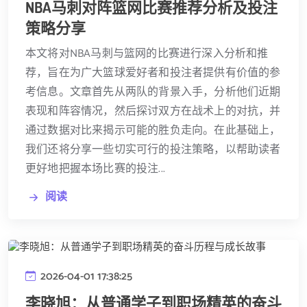
NBA马刺对阵篮网比赛推荐分析及投注
策略分享
本文将对NBA马刺与篮网的比赛进行深入分析和推
荐，旨在为广大篮球爱好者和投注者提供有价值的参
考信息。文章首先从两队的背景入手，分析他们近期
表现和阵容情况，然后探讨双方在战术上的对抗，并
通过数据对比来揭示可能的胜负走向。在此基础上，
我们还将分享一些切实可行的投注策略，以帮助读者
更好地把握本场比赛的投注...
阅读
2026-04-01 17:38:25
李晓旭：从普通学子到职场精英的奋斗