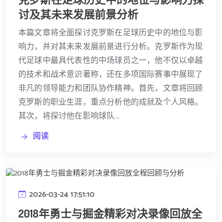
讨及其未来发展前景分析
本篇文章将全面探讨克罗斯在足球历史中的地位与影
响力，并对其未来发展前景进行分析。克罗斯作为现
代足球中最具代表性的中场球员之一，他不仅以卓越
的技术和战术意识著称，还在多项国际赛事中展现了
非凡的领导能力和团队协作精神。首先，文章将回顾
克罗斯的职业生涯，重点分析他的成就及个人风格。
其次，将探讨他在影响球队...
阅读
2026-03-24 17:51:10
2018年勇士与掘金精彩对决录像回放全