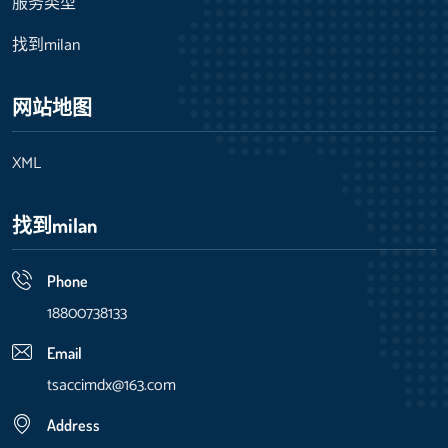
服务类型
找到milan
网站地图
XML
找到milan
Phone
18800738133
Email
tsaccimdx@163.com
Address